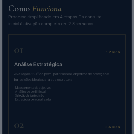
Como
Funciona
Processo simplificado em 4 etapas. Da consulta
inicial à ativação completa em 2-3 semanas.
01
1-2 DIAS
Análise Estratégica
Avaliação 360° do perfil patrimonial, objetivos de proteção e
jurisdições ideais para sua estrutura.
·
Mapeamento de objetivos
·
Análise de perfil fiscal
·
Seleção de jurisdição
·
Estratégia personalizada
02
3-5 DIAS