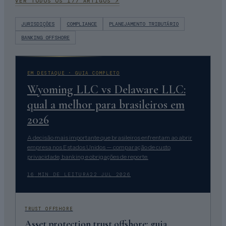
VER TODOS OS
177
ARTIGOS ↗
JURISDIÇÕES
COMPLIANCE
PLANEJAMENTO TRIBUTÁRIO
BANKING OFFSHORE
EM DESTAQUE ·
GUIA COMPLETO
Wyoming LLC vs Delaware LLC:
qual a melhor para brasileiros em
2026
A decisão mais importante que brasileiros enfrentam ao abrir
empresa nos Estados Unidos — comparação de custo,
privacidade, banking e obrigações de reporte.
16
MIN DE LEITURA
22 JUL 2026
TRUST OFFSHORE
Asset protection trust offshore: guia