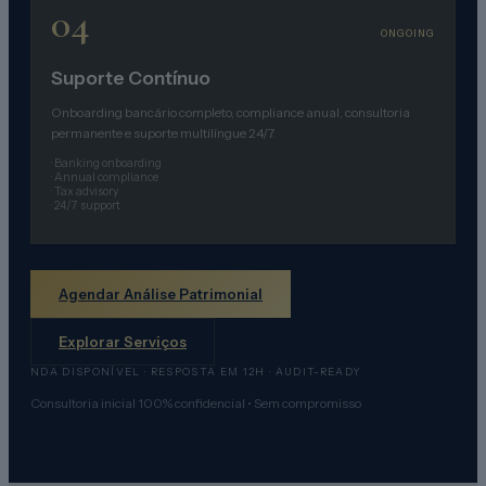
04
ONGOING
Suporte Contínuo
Onboarding bancário completo, compliance anual, consultoria
permanente e suporte multilíngue 24/7.
·
Banking onboarding
·
Annual compliance
·
Tax advisory
·
24/7 support
Agendar Análise Patrimonial
Explorar Serviços
NDA DISPONÍVEL · RESPOSTA EM 12H · AUDIT-READY
Consultoria inicial 100% confidencial • Sem compromisso