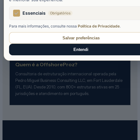
O que muda com o CRS?
Essenciais
Obrigatórios
O Common Reporting Standard troca informações
financeiras automaticamente entre mais de 100 países.
Para mais informações, consulte nossa
Política de Privacidade
.
Contas e estruturas ligadas a residentes brasileiros são
reportadas — por isso desenhar a estrutura já em
Salvar preferências
conformidade é o ponto de partida.
Entendi
Quem é a OffshoreProz?
Consultoria de estruturação internacional operada pela
Pedro Miguel Business Consulting LLC, em Fort Lauderdale
(FL, EUA). Desde 2010, com 800+ estruturas ativas em 25
jurisdições e atendimento em português.