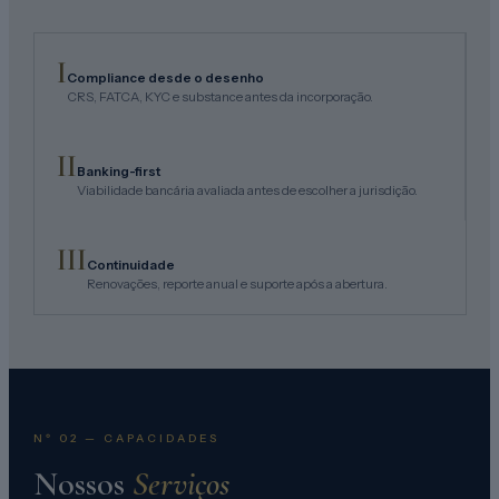
I
Compliance desde o desenho
CRS, FATCA, KYC e substance antes da incorporação.
II
Banking-first
Viabilidade bancária avaliada antes de escolher a jurisdição.
III
Continuidade
Renovações, reporte anual e suporte após a abertura.
Nº 02 — CAPACIDADES
Nossos
Serviços