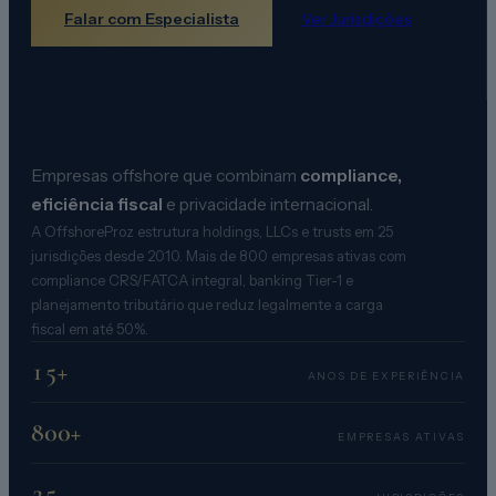
Falar com Especialista
Ver Jurisdições
Empresas offshore que combinam
compliance,
eficiência fiscal
e privacidade internacional.
A OffshoreProz estrutura holdings, LLCs e trusts em 25
jurisdições desde 2010. Mais de 800 empresas ativas com
compliance CRS/FATCA integral, banking Tier-1 e
planejamento tributário que reduz legalmente a carga
fiscal em até 50%.
15+
ANOS DE EXPERIÊNCIA
800+
EMPRESAS ATIVAS
25