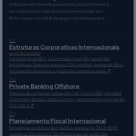
Soluções sob medida para proteção patrimonial e
tax optimization. Estruturas implementadas em
800+ casos com 98% de approval rate bancário.
01
Estruturas Corporativas Internacionais
MAIS SOLICITADO
Constituição de IBCs, LLCs e Holdings em 25+ jurisdições
estratégicas. Nominee directors ICSA certified, registered office,
↗
documentos apostilados e gestão de compliance anual.
02
Private Banking Offshore
Abertura de contas em instituições Tier-1 como HSBC, Standard
Chartered e Barclays. Multi-currency, remote banking e proteção
↗
FDIC/FSCS.
03
Planejamento Fiscal Internacional
Estratégias de otimização tributária respeitando OECD BEPS
guidelines. Estruturas 0-5% effective tax via jurisdições