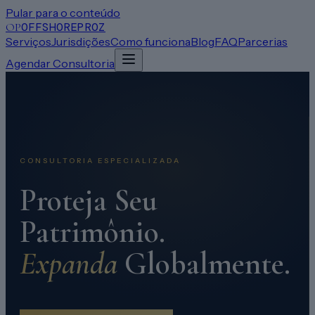
Pular para o conteúdo
OFFSHOREPROZ
OP
Serviços
Jurisdições
Como funciona
Blog
FAQ
Parcerias
Agendar Consultoria
CONSULTORIA ESPECIALIZADA
Proteja Seu
Patrimônio.
Expanda
Globalmente.