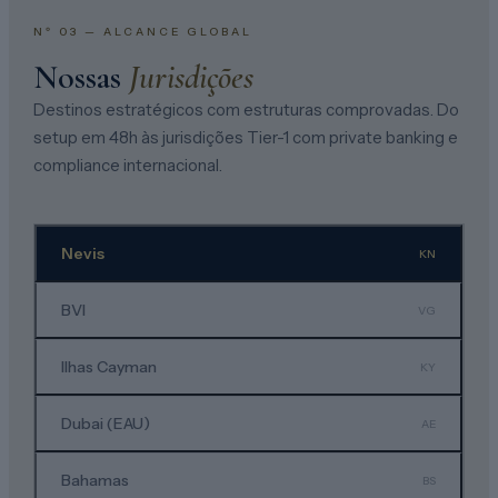
Nº 03 —
ALCANCE GLOBAL
Nossas
Jurisdições
Destinos estratégicos com estruturas comprovadas. Do
setup em 48h às jurisdições Tier-1 com private banking e
compliance internacional.
Nevis
KN
BVI
VG
Ilhas Cayman
KY
Dubai (EAU)
AE
Bahamas
BS