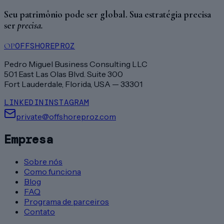
Seu patrimônio pode ser global. Sua estratégia precisa
ser
precisa.
OFFSHOREPROZ
OP
Pedro Miguel Business Consulting LLC
501 East Las Olas Blvd. Suite 300
Fort Lauderdale, Florida, USA — 33301
LINKEDIN
INSTAGRAM
private@offshoreproz.com
Empresa
Sobre nós
Como funciona
Blog
FAQ
Programa de parceiros
Contato