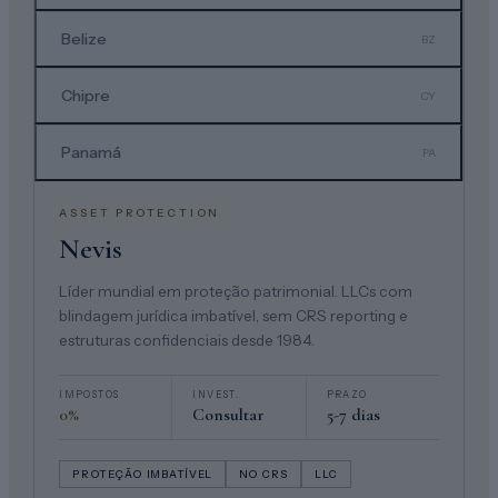
Belize
BZ
Chipre
CY
Panamá
PA
ASSET PROTECTION
Nevis
Líder mundial em proteção patrimonial. LLCs com
blindagem jurídica imbatível, sem CRS reporting e
estruturas confidenciais desde 1984.
IMPOSTOS
INVEST.
PRAZO
0%
Consultar
5-7 dias
PROTEÇÃO IMBATÍVEL
NO CRS
LLC