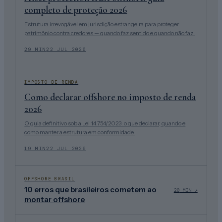
completo de proteção 2026
Estrutura irrevogável em jurisdição estrangeira para proteger
patrimônio contra credores — quando faz sentido e quando não faz.
29
MIN
22 JUL 2026
IMPOSTO DE RENDA
Como declarar offshore no imposto de renda
2026
O guia definitivo sob a Lei 14.754/2023: o que declarar, quando e
como manter a estrutura em conformidade.
19
MIN
22 JUL 2026
OFFSHORE BRASIL
10 erros que brasileiros cometem ao
20
MIN ↗
montar offshore