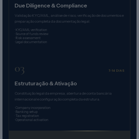
Due Diligence & Compliance
Validação KYC/AML, análise de risco, verificação de documentos e
preparação completa da documentação legal.
·
KYC/AML verification
·
Source of funds review
·
Risk assessment
·
Legal documentation
03
7-14 DIAS
Estruturação & Ativação
Constituição legal da empresa, abertura de conta bancária
internacional e configuração completa da estrutura.
·
Company incorporation
·
Banking setup
·
Tax registration
·
Operational activation