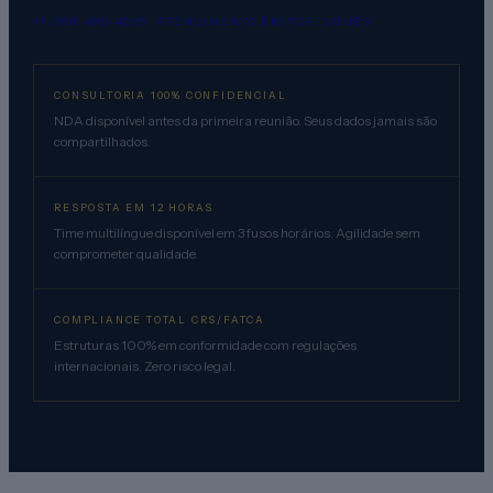
+1 (786) 495-4095 · ATENDIMENTO EM PORTUGUÊS
CONSULTORIA 100% CONFIDENCIAL
NDA disponível antes da primeira reunião. Seus dados jamais são
compartilhados.
RESPOSTA EM 12 HORAS
Time multilíngue disponível em 3 fusos horários. Agilidade sem
comprometer qualidade.
COMPLIANCE TOTAL CRS/FATCA
Estruturas 100% em conformidade com regulações
internacionais. Zero risco legal.