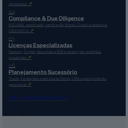
↗
whitelisted.
04
Compliance & Due Diligence
KYC/AML certificado, verificação World-Check e relatórios
↗
CRS/FATCA.
05
Licenças Especializadas
Gaming, Crypto, Securities e EMI licensing em múltiplas
↗
jurisdições.
06
Planejamento Sucessório
Trusts, Fundações e estruturas Family Office para proteção
↗
geracional.
02
VER TODOS OS SERVIÇOS
↗