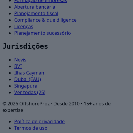
Formação de empresas
Abertura bancária
Planejamento fiscal
Compliance & due diligence
Licenças
Planejamento sucessório
Jurisdições
Nevis
BVI
Ilhas Cayman
Dubai (EAU)
Singapura
Ver todas (25)
©
2026
OffshoreProz ·
Desde 2010 • 15+ anos de
expertise
Política de privacidade
Termos de uso