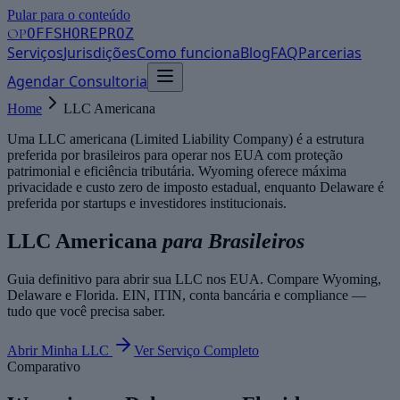
Pular para o conteúdo
OP
OFFSHOREPROZ
Serviços
Jurisdições
Como funciona
Blog
FAQ
Parcerias
Agendar Consultoria
Home
LLC Americana
Uma LLC americana (Limited Liability Company) é a estrutura
preferida por brasileiros para operar nos EUA com proteção
patrimonial e eficiência tributária. Wyoming oferece máxima
privacidade e custo zero de imposto estadual, enquanto Delaware é
preferida por startups e investidores institucionais.
LLC Americana
para Brasileiros
Guia definitivo para abrir sua LLC nos EUA. Compare Wyoming,
Delaware e Florida. EIN, ITIN, conta bancária e compliance —
tudo que você precisa saber.
Abrir Minha LLC
Ver Serviço Completo
Comparativo