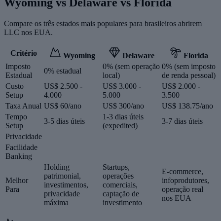
Wyoming vs Delaware vs Florida
Compare os três estados mais populares para brasileiros abrirem
LLC nos EUA.
Critério
Wyoming
Delaware
Florida
Imposto
0% (sem operação
0% (sem imposto
0% estadual
Estadual
local)
de renda pessoal)
Custo
US$ 2.500 -
US$ 3.000 -
US$ 2.000 -
Setup
4.000
5.000
3.500
Taxa Anual
US$ 60/ano
US$ 300/ano
US$ 138.75/ano
Tempo
1-3 dias úteis
3-5 dias úteis
3-7 dias úteis
Setup
(expedited)
Privacidade
Facilidade
Banking
Holding
Startups,
E-commerce,
patrimonial,
operações
Melhor
infoprodutores,
investimentos,
comerciais,
Para
operação real
privacidade
captação de
nos EUA
máxima
investimento