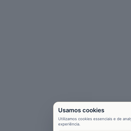
Usamos cookies
Utilizamos cookies essenciais e de anal
experiência.