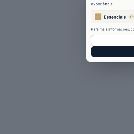
experiência.
Essenciais
Ob
Para mais informações, c