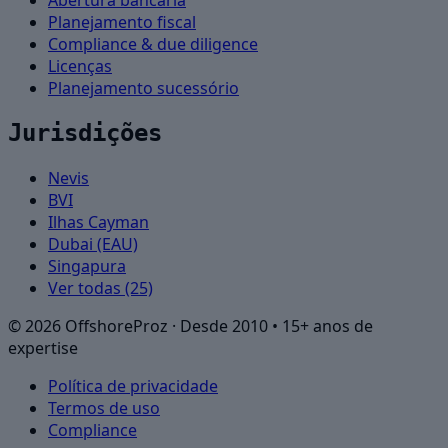
Abertura bancária
Planejamento fiscal
Compliance & due diligence
Licenças
Planejamento sucessório
Jurisdições
Nevis
BVI
Ilhas Cayman
Dubai (EAU)
Singapura
Ver todas (25)
©
2026
OffshoreProz ·
Desde 2010 • 15+ anos de
expertise
Política de privacidade
Termos de uso
Compliance