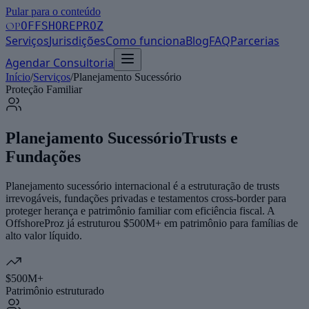
Pular para o conteúdo
OP
OFFSHOREPROZ
Serviços
Jurisdições
Como funciona
Blog
FAQ
Parcerias
Agendar Consultoria
Início
/
Serviços
/
Planejamento Sucessório
Proteção Familiar
Planejamento Sucessório
Trusts e
Fundações
Planejamento sucessório internacional é a estruturação de trusts
irrevogáveis, fundações privadas e testamentos cross-border para
proteger herança e patrimônio familiar com eficiência fiscal. A
OffshoreProz já estruturou $500M+ em patrimônio para famílias de
alto valor líquido.
$500M+
Patrimônio estruturado