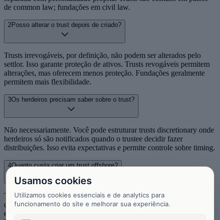
de common law; fundações em civil law.
2
Posso alterar o trust depois de criado?
Trusts irrevogáveis, por definição, não podem ser alterados pelo
settlor. Isso garante proteção de ativos. Trusts revogáveis permitem
alterações, mas oferecem menos proteção. Fundações geralmente
permitem mais flexibilidade.
3
Os herdeiros precisam saber sobre o trust?
Não necessariamente. Você pode estruturar trusts discretionary onde
herdeiros só são notificados quando o trustee decidir fazer
distribuições. Isso evita expectativas e permite controle sobre timing.
4
Quanto custa criar um trust offshore?
Usamos cookies
Utilizamos cookies essenciais e de analytics para
Trusts simples em Nevis/Panamá: $5,000-10,000. Trusts complexos
funcionamento do site e melhorar sua experiência.
com múltiplos beneficiários e ativos: $15,000-30,000. Fundações
em Liechtenstein: $25,000-50,000. Manutenção anual: $2,000-