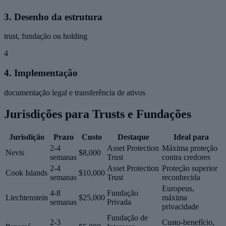
3. Desenho da estrutura
trust, fundação ou holding
4
4. Implementação
documentação legal e transferência de ativos
Jurisdições para Trusts e Fundações
Jurisdição
Prazo
Custo
Destaque
Ideal para
2-4
Asset Protection
Máxima proteção
Nevis
$8,000
semanas
Trust
contra credores
2-4
Asset Protection
Proteção superior
Cook Islands
$10,000
semanas
Trust
reconhecida
Europeus,
4-8
Fundação
Liechtenstein
$25,000
máxima
semanas
Privada
privacidade
Fundação de
2-3
Custo-benefício,